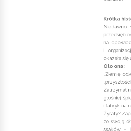
Krótka hist
Niedawno w
przedsiębi
na opowiedz
i organizac
okazała się 
Oto ona:
„Ziemię odw
„przyszłości
Zatrzymał na
głośniej śp
i fabryk na 
Żyrafy? Zap
ze swoją dł
ssaków – j