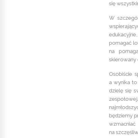
się wszystki
W szczegól
wspierając
edukacyjne
pomagać lok
na pomagan
skierowany 
Osobiście s
a wynika to 
dzielę się 
zespołowej
najmłodszyc
będziemy p
wzmacniać 
na szczęśli