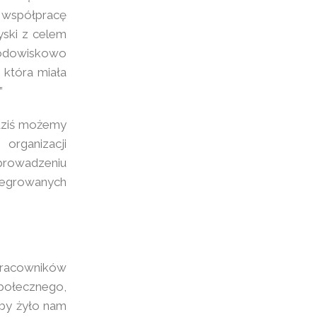
 współpracę
yski z celem
rodowiskowo
 która miała
”
 dziś możemy
rganizacji
prowadzeniu
egrowanych
pracowników
połecznego,
by żyło nam