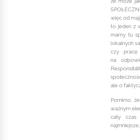
że może jak
SPOŁECZNOŚ
więc od maję
to jeden z 
mamy tu sp
lokalnych s
czy pracę
na odpowie
Responsibi
społecznoś
ale o faktyc
Pomimo, że 
ważnym ele
cały czas
najmniejsze,