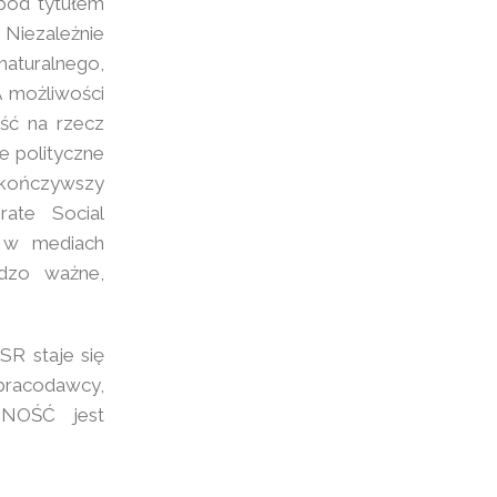
 pod tytułem
Niezależnie
naturalnego,
A możliwości
ść na rzecz
e polityczne
kończywszy
rate Social
a w mediach
rdzo ważne,
SR staje się
pracodawcy,
ZNOŚĆ jest