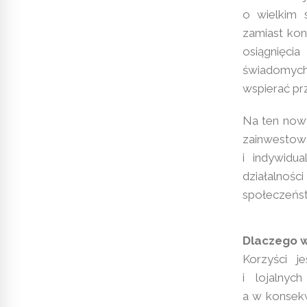
o wielkim 
zamiast kon
osiągnięci
świadomych 
wspierać pr
Na ten nowy
zainwesto
i indywidu
działalno
społeczeńs
Dlaczego 
Korzyści j
i lojalnyc
a w konsek