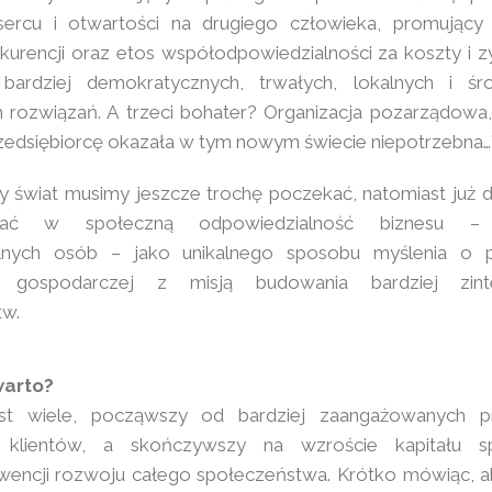
sercu i otwartości na drugiego człowieka, promujący
kurencji oraz etos współodpowiedzialności za koszty i z
a bardziej demokratycznych, trwałych, lokalnych i ś
rozwiązań. A trzeci bohater? Organizacja pozarządowa,
zedsiębiorcę okazała w tym nowym świecie niepotrzebna…
 świat musimy jeszcze trochę poczekać, natomiast już
wać w społeczną odpowiedzialność biznesu – o
alnych osób – jako unikalnego sposobu myślenia o 
ści gospodarczej z misją budowania bardziej zint
tw.
warto?
est wiele, począwszy od bardziej zaangażowanych 
h klientów, a skończywszy na wzroście kapitału s
wencji rozwoju całego społeczeństwa. Krótko mówiąc, a