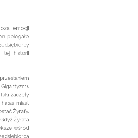
noza emocji
eń polegało
zedsiębiorcy
tej historii
 przesłaniem
 Gigantyzm).
ptaki zaczęły
 hałas miast
ostać Żyrafy.
 Gdyż Żyrafa
iększe wśród
edsiębiorca