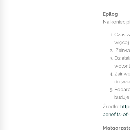
Epilog
Na koniec pi
Czas z
więcej
Zainwe
Działa
wolonta
Zainw
doświa
Podarow
buduje
Źródło:
htt
benefits-of
Małgorzat