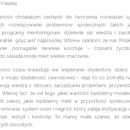
m lepiej.
ności chciałabym zachęcić do tworzenia rozwiązań 
ych rozwiązywanie problemów społecznych takich j
, programy mentoringowe, dzielenie się wiedzą i zaso
alnie, gdyż jest najprościej. Wbrew opiniom, że nas Pola
ie, pomaganie niewiele kosztuje – czasami życzl
do sąsiada może mieć wielkie znaczenie.
poro czasu inwestuję we wspieranie studentów, dzieci 
z mojej działalności zawodowej – daję to co potrafię najl
swoją wiedzą z obszaru zarządzania projektami, przywód
. Wierzę też, że od tego jakie wartości będziemy mode
h zależy jakie będziemy mieli w przyszłości społecze
romować system ocen i nagród, który zabija motywację 
lęk, wstyd i kontrolę, to mamy małe szanse, że dzi
wych dorosłych.