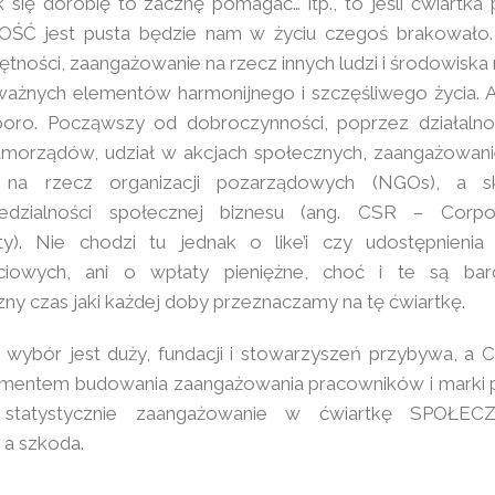
 się dorobię to zacznę pomagać… itp., to jeśli ćwiartka
Ć jest pusta będzie nam w życiu czegoś brakowało. 
tności, zaangażowanie na rzecz innych ludzi i środowiska 
ważnych elementów harmonijnego i szczęśliwego życia. 
oro. Począwszy od dobroczynności, poprzez działalno
amorządów, udział w akcjach społecznych, zaangażowani
 na rzecz organizacji pozarządowych (NGOs), a s
dzialności społecznej biznesu (ang. CSR – Corpo
lity). Nie chodzi tu jednak o like’i czy udostępnieni
ciowych, ani o wpłaty pieniężne, choć i te są ba
zny czas jaki każdej doby przeznaczamy na tę ćwiartkę.
wybór jest duży, fundacji i stowarzyszeń przybywa, a C
mentem budowania zaangażowania pracowników i marki 
 statystycznie zaangażowanie w ćwiartkę SPOŁEC
 a szkoda.