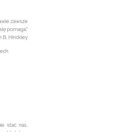
prawie zawsze
 się pomaga.”
 B. Hinckley
rech
ie stać nas,