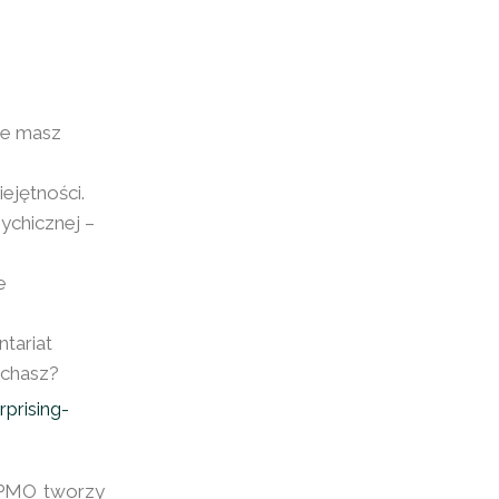
że masz
ejętności.
ychicznej –
e
ntariat
echasz?
prising-
lePMO tworzy