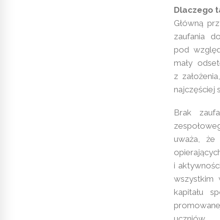
Dlaczego ta
Główną przy
zaufania d
pod względ
mały odse
z założenia
najczęściej 
Brak zaufa
zespołowego
uważa, że 
opierając
i aktywnośc
wszystkim 
kapitału s
promowanej
uczniów.