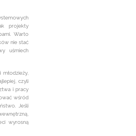
systemowych
ak projekty
bami. Warto
ków nie stać
iwy uśmiech
i młodzieży,
epiej, czyli
ztwa i pracy
lować wśród
ństwo. Jeśli
wewnętrzną,
eci wyrosną