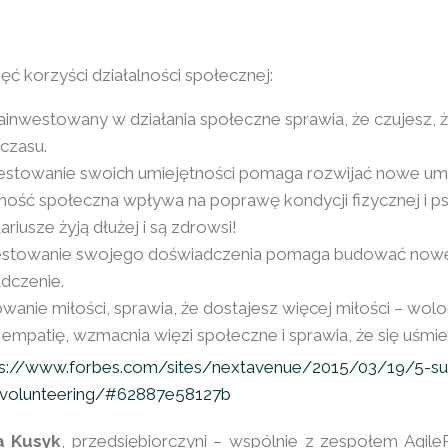
ęć korzyści działalności społecznej:
ainwestowany w działania społeczne sprawia, że czujesz, 
 czasu.
stowanie swoich umiejętności pomaga rozwijać nowe umi
lność społeczna wpływa na poprawę kondycji fizycznej i ps
riusze żyją dłużej i są zdrowsi!
estowanie swojego doświadczenia pomaga budować now
dczenie.
anie miłości, sprawia, że dostajesz więcej miłości – wolo
 empatię, wzmacnia więzi społeczne i sprawia, że się uśmi
ps://www.forbes.com/sites/nextavenue/2015/03/19/5-sur
-volunteering/#62887e58127b
a Kusyk
, przedsiębiorczyni – wspólnie z zespołem Agi