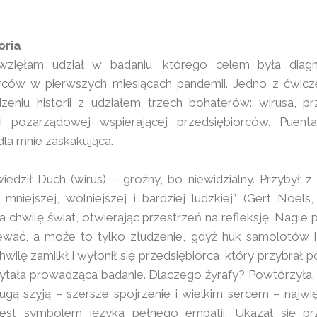
oria
zięłam udział w badaniu, którego celem była diag
orców w pierwszych miesiącach pandemii. Jedno z ćwicz
eniu historii z udziałem trzech bohaterów: wirusa, pr
ji pozarządowej wspierającej przedsiębiorców. Puenta 
dla mnie zaskakująca.
iedził Duch (wirus) – groźny, bo niewidzialny. Przybył z
 mniejszej, wolniejszej i bardziej ludzkiej” (Gert Noels,
 chwilę świat, otwierając przestrzeń na refleksję. Nagle 
iewać, a może to tylko złudzenie, gdyż huk samolotów i
chwilę zamilkł i wyłonił się przedsiębiorca, który przybrał p
ytała prowadząca badanie. Dlaczego żyrafy? Powtórzyła.
ugą szyją – szersze spojrzenie i wielkim sercem – najw
est symbolem języka pełnego empatii. Ukazał się prz