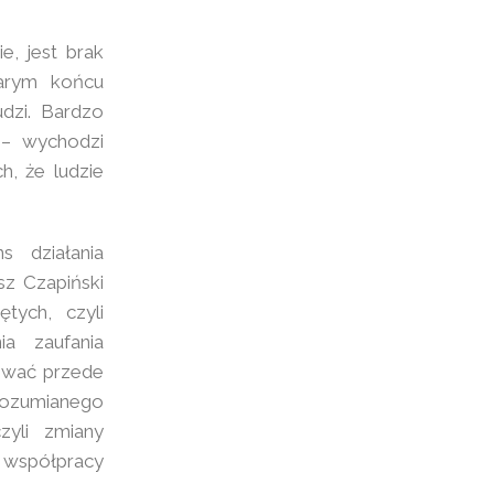
e, jest brak
zarym końcu
dzi. Bardzo
– wychodzi
h, że ludzie
s działania
sz Czapiński
tych, czyli
a zaufania
dować przede
rozumianego
zyli zmiany
 współpracy