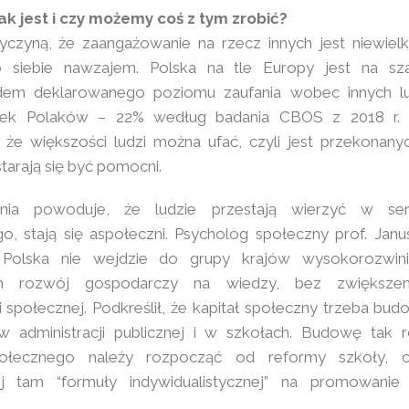
k jest i czy możemy coś z tym zrobić?
czyną, że zaangażowanie na rzecz innych jest niewielki
o siebie nawzajem. Polska na tle Europy jest na s
em deklarowanego poziomu zaufania wobec innych lu
tek Polaków – 22% według badania CBOS z 2018 r. 
, że większości ludzi można ufać, czyli jest przekonanyc
starają się być pomocni.
nia powoduje, że ludzie przestają wierzyć w sen
, stają się aspołeczni. Psycholog społeczny prof. Janu
Polska nie wejdzie do grupy krajów wysokorozwinię
ych rozwój gospodarczy na wiedzy, bez zwiększeni
i społecznej. Podkreślił, że kapitał społeczny trzeba bu
w administracji publicznej i w szkołach. Budowę tak 
połecznego należy rozpocząć od reformy szkoły, c
 tam “formuły indywidualistycznej” na promowanie