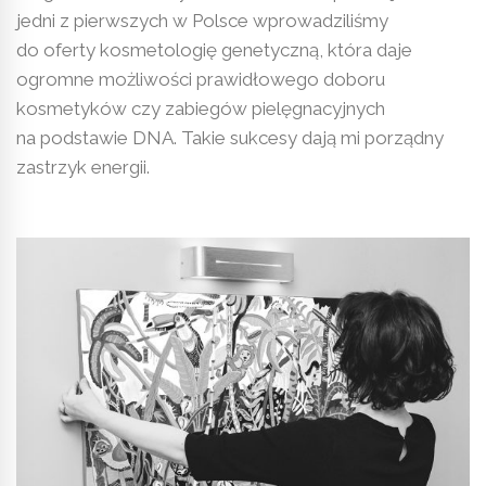
jedni z pierwszych w Polsce wprowadziliśmy
do oferty kosmetologię genetyczną, która daje
ogromne możliwości prawidłowego doboru
kosmetyków czy zabiegów pielęgnacyjnych
na podstawie DNA. Takie sukcesy dają mi porządny
zastrzyk energii.