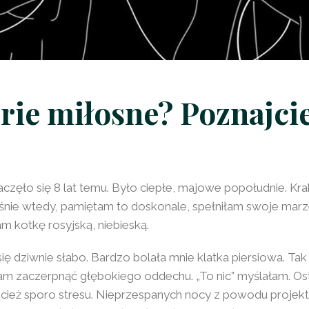
orie miłosne? Poznajci
częło się 8 lat temu. Było ciepłe, majowe popołudnie. Kra
śnie wtedy, pamiętam to doskonale, spełniłam swoje marz
 kotkę rosyjską, niebieską.
ię dziwnie słabo. Bardzo bolała mnie klatka piersiowa. Tak
am zaczerpnąć głębokiego oddechu. „To nic” myślałam. Os
cież sporo stresu. Nieprzespanych nocy z powodu projek