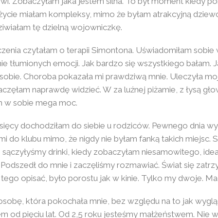
brwi. Zobaczyłam jaka jestem silna. To był moment kiedy 
e życie miałam kompleksy, mimo że byłam atrakcyjną dziew
ziwiałam tę dzielną wojowniczkę.
czenia czytałam o terapii Simontona. Uświadomiłam sobie
nie tłumionych emocji. Jak bardzo się wszystkiego bałam. 
sobie. Choroba pokazała mi prawdziwą mnie. Uleczyła moj
zaczęłam naprawdę widzieć. W za luźnej piżamie, z łysą gł
m w sobie mega moc.
esięcy dochodziłam do siebie u rodziców. Pewnego dnia w
i do klubu mimo, że nigdy nie byłam fanką takich miejsc. 
, sączyłyśmy drinki, kiedy zobaczyłam niesamowitego, ide
Podszedł do mnie i zaczęliśmy rozmawiać. Świat się zatrz
 tego opisać, było porostu jak w kinie. Tylko my dwoje. Ma
sobę, która pokochała mnie, bez względu na to jak wygl
m od pięciu lat. Od 2,5 roku jesteśmy małżeństwem. Nie w