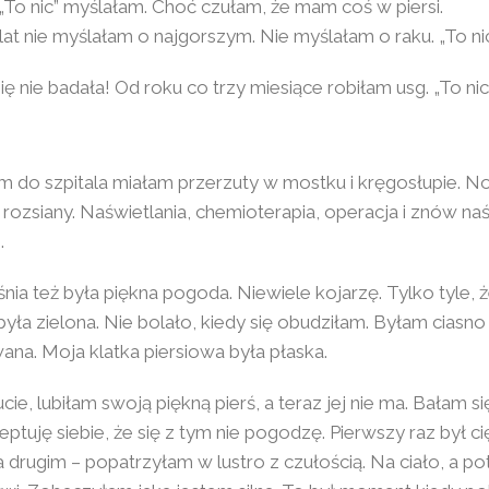
 „To nic” myślałam. Choć czułam, że mam coś w piersi.
at nie myślałam o najgorszym. Nie myślałam o raku. „To ni
ę nie badała! Od roku co trzy miesiące robiłam usg. „To nic
łam do szpitala miałam przerzuty w mostku i kręgosłupie.
uż rozsiany. Naświetlania, chemioterapia, operacja i znów naś
.
ia też była piękna pogoda. Niewiele kojarzę. Tylko tyle, ż
yła zielona. Nie bolało, kiedy się obudziłam. Byłam ciasno
na. Moja klatka piersiowa była płaska.
ie, lubiłam swoją piękną pierś, a teraz jej nie ma. Bałam si
eptuję siebie, że się z tym nie pogodzę. Pierwszy raz był cię
 drugim – popatrzyłam w lustro z czułością. Na ciało, a p