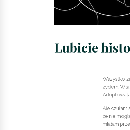
Lubicie hist
Wszystko za
życiem. Wła
Adoptowałam
Ale czułam s
że nie mogł
miałam prze