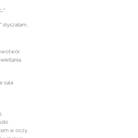
c…”
” słyszałam.
 Nowotwór
wietlania.
e sala
ę,
żki.
otem w oczy.