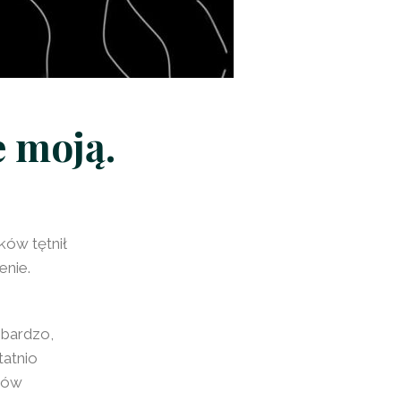
e moją.
ków tętnił
enie.
 bardzo,
tatnio
tów