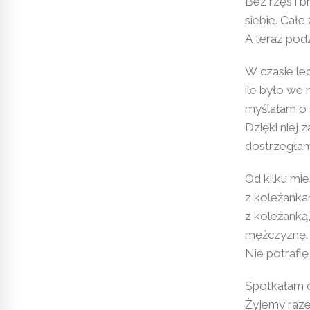
Bez rzęs i 
siebie. Cał
A teraz pod
W czasie le
ile było we 
myślałam o 
Dzięki niej 
dostrzegła
Od kilku mi
z koleżankam
z koleżanką
mężczyznę. 
Nie potrafię
Spotkałam o
Żyjemy raze