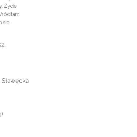
. Życie
Wróciłam
 się.
SZ.
a Sławęcka
9)