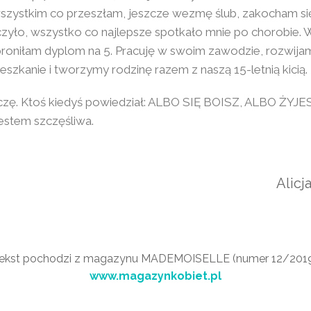
szystkim co przeszłam, jeszcze wezmę ślub, zakocham się
zyło, wszystko co najlepsze spotkało mnie po chorobie. 
obroniłam dyplom na 5. Pracuję w swoim zawodzie, rozwijam
eszkanie i tworzymy rodzinę razem z naszą 15-letnią kicią.
eczę. Ktoś kiedyś powiedział: ALBO SIĘ BOISZ, ALBO ŻYJE
jestem szczęśliwa.
Alicj
ekst pochodzi z magazynu MADEMOISELLE (numer 12/201
www.magazynkobiet.pl