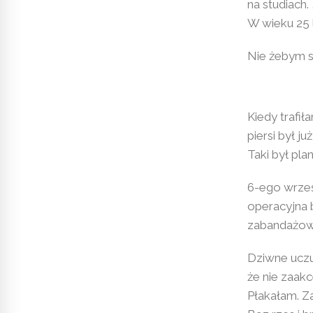
na studiach.
W wieku 25 l
Nie żebym si
Kiedy trafi
piersi był j
Taki był plan
6-ego wrześn
operacyjna b
zabandażowa
Dziwne uczuc
że nie zaakc
Płakałam. Za