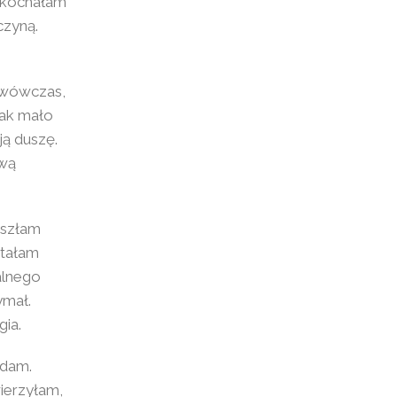
pokochałam
czyną.
 wówczas,
Jak mało
ą duszę.
ową
yszłam
Stałam
alnego
ymał.
gia.
ądam.
ierzyłam,