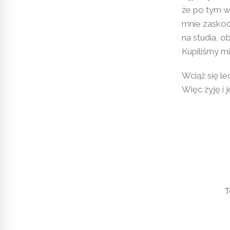
że po tym w
mnie zaskoc
na studia, 
Kupiliśmy mi
Wciąż się l
Więc żyję i 
T