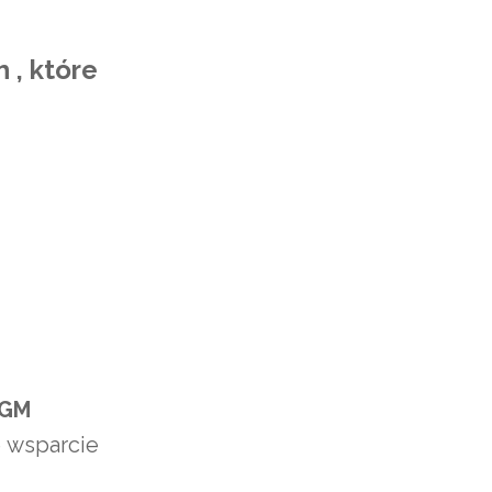
 , które
 GM
e wsparcie