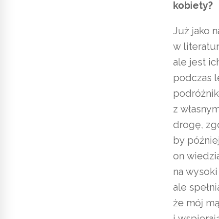
kobiety?
Już jako n
w literatu
ale jest i
podczas l
podróżnikó
z własny
drogę, zgo
by późnie
on wiedzia
na wysoki
ale spełn
że mój mą
i wspieraj