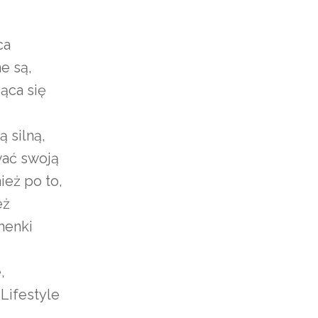
ca
e są,
jąca się
 silną,
ać swoją
ież po to,
eż
henki
,
Lifestyle