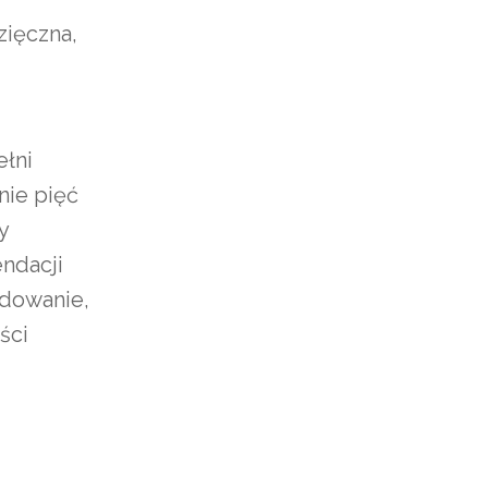
zięczna,
ełni
nie pięć
y
endacji
ydowanie,
ści