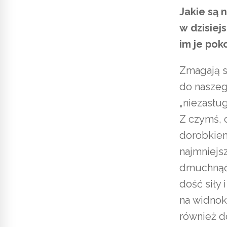
Jakie są 
w dzisiej
im je po
Zmagają si
do naszeg
„niezasłu
Z czymś, 
dorobkiem
najmniejs
dmuchnąć 
dość siły
na widnokr
również d