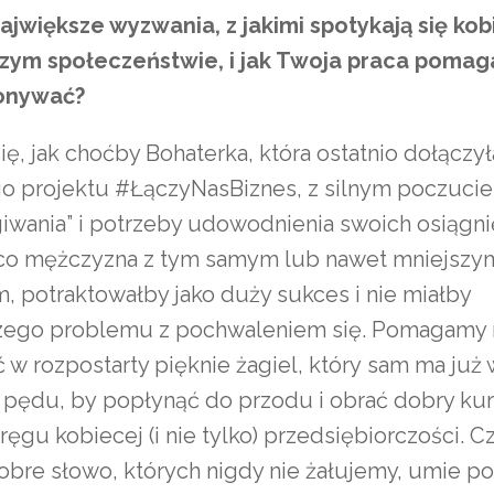
największe wyzwania, z jakimi spotykają się kob
szym społeczeństwie, i jak Twoja praca pomag
konywać?
ę, jak choćby Bohaterka, która ostatnio dołączył
o projektu #ŁączyNasBiznes, z silnym poczuci
giwania” i potrzeby udowodnienia swoich osiągni
co mężczyzna z tym samym lub nawet mniejszy
, potraktowałby jako duży sukces i nie miałby
zego problemu z pochwaleniem się. Pomagamy 
w rozpostarty pięknie żagiel, który sam ma już 
 i pędu, by popłynąć do przodu i obrać dobry ku
ęgu kobiecej (i nie tylko) przedsiębiorczości. 
obre słowo, których nigdy nie żałujemy, umie p