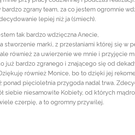
bardzo zgrany team, za co jestem ogromnie wd
decydowanie lepiej niż ja (śmiech).
estem tak bardzo wdzięczna Anecie,
za stworzenie marki, z przesłaniami której się w p
ale również za uwierzenie we mnie i przyjęcie m
do już bardzo zgranego i znającego się od dekad
Dziękuję również Monice, bo to dzięki jej rekom
uż ponad pięcioletnia przygoda nadal trwa. Zdec
 siebie niesamowite Kobiety, od których mądro
wiele czerpię, a to ogromny przywilej.