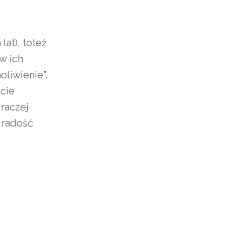
lat), toteż
w ich
oliwienie”.
ście
raczej
i radość