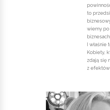
powinności
to przedsi
biznesowyc
wiemy po 
biznesach 
I właśnie 
Kobiety, 
zdają się 
z efektów