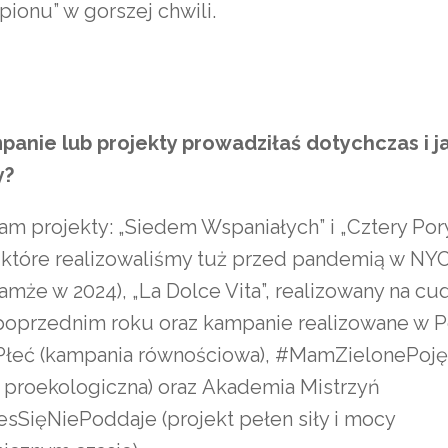
pionu” w gorszej chwili.
panie lub projekty prowadziłaś dotychczas i ja
y?
am projekty: „Siedem Wspaniałych” i „Cztery Por
 które realizowaliśmy tuż przed pandemią w NYC
amże w 2024), „La Dolce Vita”, realizowany na c
 poprzednim roku oraz kampanie realizowane w P
łeć (kampania równościowa), #MamZielonePoję
 proekologiczna) oraz Akademia Mistrzyń
esSięNiePoddaje (projekt pełen siły i mocy