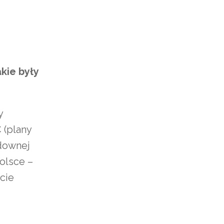
kie były
y
 (plany
udownej
olsce –
cie