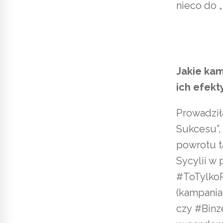
nieco do „
Jakie kam
ich efekt
Prowadził
Sukcesu”,
powrotu t
Sycylii w
#ToTylkoP
(kampania
czy #Binz