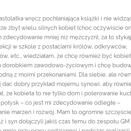
astolatka wręcz pochłaniająca książki i nie widzą
rze zbyt wielu silnych kobiet (choć oczywiście on
ch zdecydowanie mniej niż mężczyzn), za to styka
ekcji w szkole z postaciami królów, odkrywców,
w, etc., wiedziałam, że chcę również być kobietą
m dorobkiem zawodowo-życiowym i chcę budow
dną z moimi przekonaniami. Dla siebie, ale równ
j dać dobry przykład mojemu synowi, aby równi
ł, że kobieta to nie tylko dom i polerowanie kuc
 połysk – co jest mi zdecydowanie odległe –
ianie marzeń i rozwój. Mam to ogromne szczęście
ż i syn dołączyli jakiś czas temu do zespołu GM 
ą mnie przy pracy codziennej i podczas realizacji.