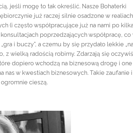
ą, jeśli mogę to tak określić. Nasze Bohaterki
ębiorczynie już raczej silnie osadzone w realiach
h (i często współpracujące już na nami po kilka 
konsultacjach poprzedzających współpracę, co 
„gra i buczy”, a czemu by się przydało lekkie „na
to, z wielką radością robimy. Zdarzają się oczywi
które dopiero wchodzą na biznesową drogę i one 
na nas w kwestiach biznesowych. Takie zaufanie 
 ogromnie cieszą.