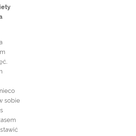
iety
a
a
em
ęć.
m
nieco
w sobie
rs
Czasem
ostawić