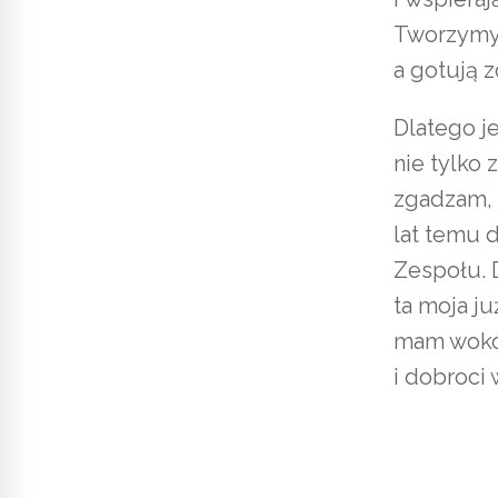
Tworzymy 
a gotują z
Dlatego j
nie tylko 
zgadzam, 
lat temu 
Zespołu. 
ta moja j
mam wokół
i dobroci 