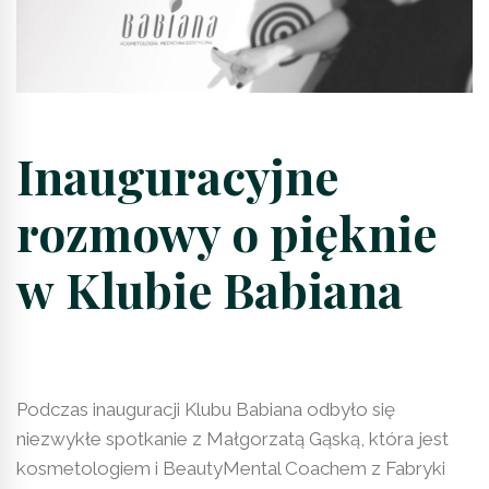
Inauguracyjne
rozmowy o pięknie
w Klubie Babiana
Podczas inauguracji Klubu Babiana odbyło się
niezwykłe spotkanie z Małgorzatą Gąską, która jest
kosmetologiem i BeautyMental Coachem z Fabryki